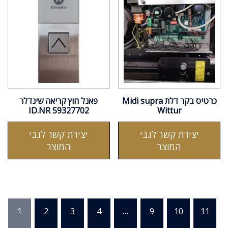
כרטיס בקר דלת Midi supra
פאנל חוץ קריאה שינדלר
ID.NR 59327702
Wittur
יצירת קשר לגבי
יצירת קשר לגבי
המוצר
המוצר
1
2
3
4
…
9
10
11