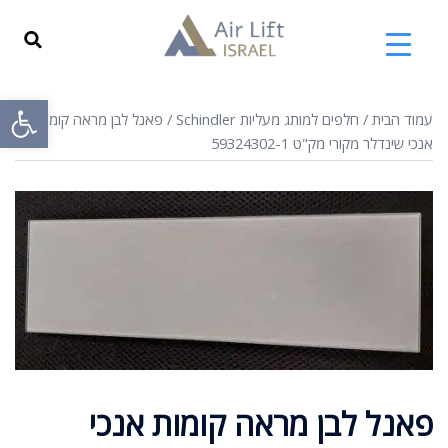
פתח
עמוד הבית
/
חלפים למותג מעליות Schindler
/ פאנל לבן מראה קומות
אנכי שינדלר מקורי מק"ט 59324302-1
פאנל לבן מראה קומות אנכי