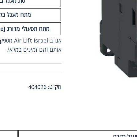
סוג מעגל ב
מתח מעגל בקרה 
מתח תפעולי מדורג [Ue]
אנו ב-ael
אותם והם זמינים במלאי.
מק"ט:
404026
מעגל בקרה