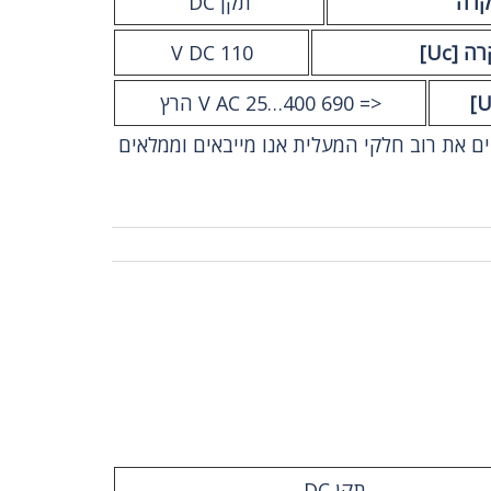
קרה
תקן DC
[Uc]
110 V DC
<= 690 V AC 25…400 הרץ
Air Lift Isr מספקים את רוב חלקי המעלית אנו מייבאים וממלאים
תקן DC