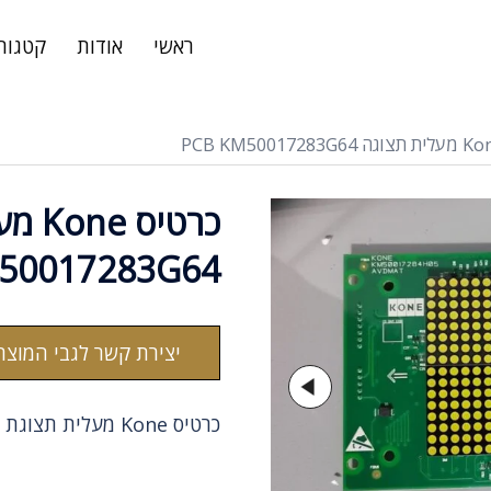
ראשי
אודות
קטגורי
50017283G64
יצירת קשר לגבי המוצר
כרטיס Kone מעלית תצוגת PCB לוח KM50017283G64