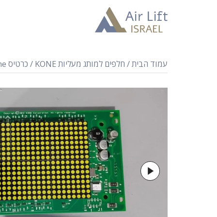
עמוד הבית
/
חלפים למותג מעליות KONE
/ כרטיס Kone מעלית תצוגה PCB KM50017283G64