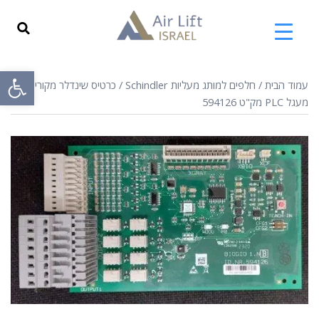
פתח
עמוד הבית
/
חלפים למותג מעליות Schindler
/ כרטיס שינדלר מקורי לוח
מעגל PLC מק"ט 594126