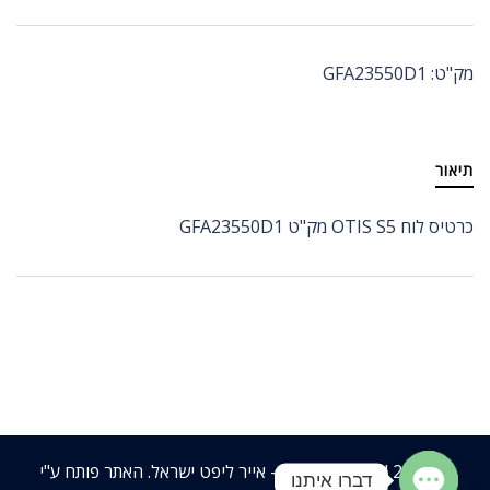
מק"ט:
GFA23550D1
תיאור
כרטיס לוח OTIS S5 מק"ט GFA23550D1
© 2026 Air-Lift Israel - אייר ליפט ישראל. האתר פותח ע"י
דברו איתנו