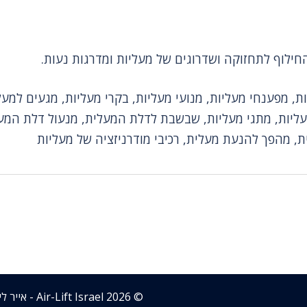
ת, מפענחי מעליות, מנועי מעליות, בקרי מעליות, מגעים למעל
מעליות, מתגי מעליות, שבשבת לדלת המעלית, מנעול דלת המע
ת, מהפך להנעת מעלית, רכיבי מודרניזציה של מעליות
© 2026 Air-Lift Israel - אייר ליפט ישראל. האתר פותח ע"י chocolada