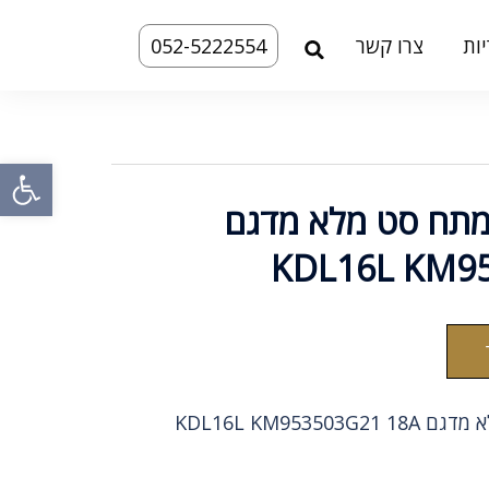
ות
צרו קשר
052-5222554
פתח
מתח סט מלא מדגם
KDL16L KM9
KDL16L KM953