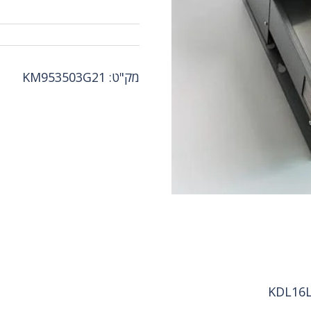
מק"ט:
KM953503G21